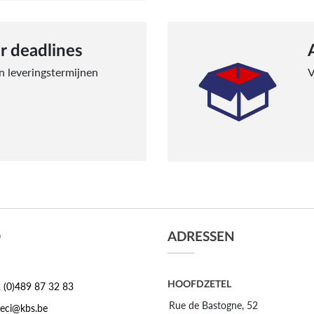
r deadlines
an leveringstermijnen
V
O
ADRESSEN
HOOFDZETEL
 (0)489 87 32 83
Rue de Bastogne, 52
leci@kbs.be