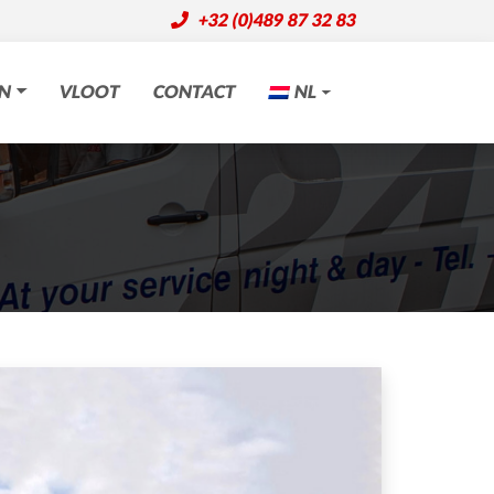
+32 (0)489 87 32 83
EN
VLOOT
CONTACT
NL