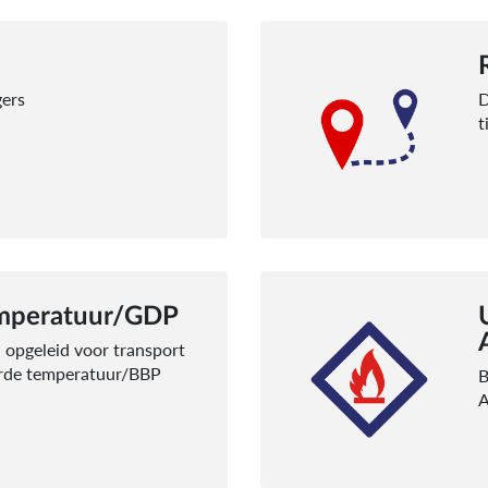
gers
D
t
emperatuur/GDP
n opgeleid voor transport
erde temperatuur/BBP
B
A