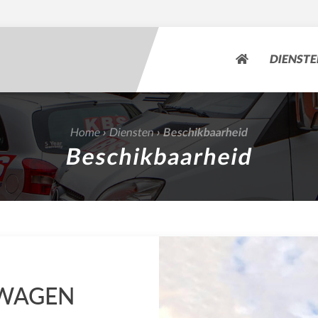
DIENST
Home
Diensten
›
›
Beschikbaarheid
Beschikbaarheid
WAGEN