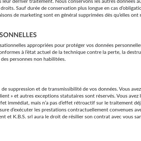
 leur dernier traitement. Nous conservons les autres données au
 droits. Sauf durée de conservation plus longue en cas d’obligati
aisons de marketing sont en général supprimées dès qu’elles ont r
RSONNELLES
ationnelles appropriées pour protéger vos données personnelles
onformes à l’état actuel de la technique contre la perte, la destr
r des personnes non habilitées.
 de suppression et de transmissibilité de vos données. Vous avez a
ent » et autres exceptions statutaires sont réservés. Vous avez 
et immédiat, mais n’a pas d’effet rétroactif sur le traitement dé
mesure d’exécuter les prestations contractuellement convenues av
t et K.B.S. srl aura le droit de résilier son contrat avec vous s